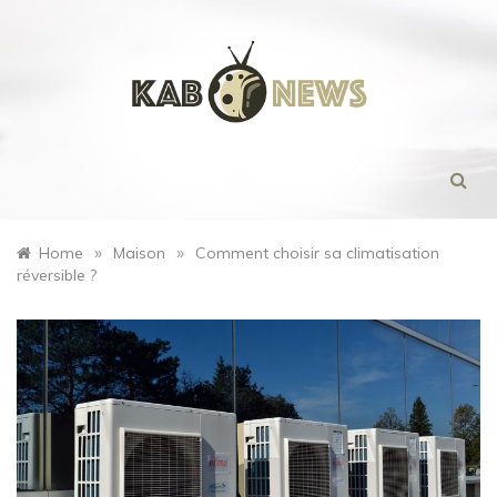
Skip
to
content
Menu
»
»
Home
Maison
Comment choisir sa climatisation
réversible ?